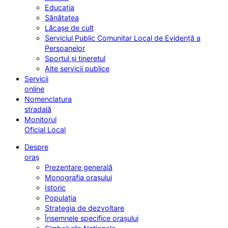
Educația
Sănătatea
Lăcașe de cult
Serviciul Public Comunitar Local de Evidență a
Persoanelor
Sportul și tineretul
Alte servicii publice
Servicii
online
Nomenclatura
stradală
Monitorul
Oficial Local
Despre
oraș
Prezentare generală
Monografia orașului
Istoric
Populația
Strategia de dezvoltare
Însemnele specifice orașului