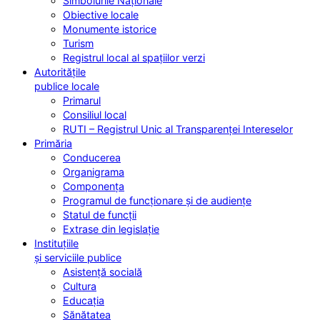
Simbolurile Naționale
Obiective locale
Monumente istorice
Turism
Registrul local al spațiilor verzi
Autoritățile
publice locale
Primarul
Consiliul local
RUTI – Registrul Unic al Transparenței Intereselor
Primăria
Conducerea
Organigrama
Componența
Programul de funcționare și de audiențe
Statul de funcții
Extrase din legislație
Instituțiile
și serviciile publice
Asistență socială
Cultura
Educația
Sănătatea