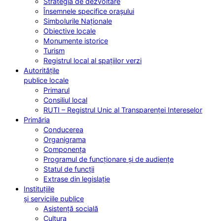
Strategia de dezvoltare
Însemnele specifice orașului
Simbolurile Naționale
Obiective locale
Monumente istorice
Turism
Registrul local al spațiilor verzi
Autoritățile
publice locale
Primarul
Consiliul local
RUTI – Registrul Unic al Transparenței Intereselor
Primăria
Conducerea
Organigrama
Componența
Programul de funcționare și de audiențe
Statul de funcții
Extrase din legislație
Instituțiile
și serviciile publice
Asistență socială
Cultura