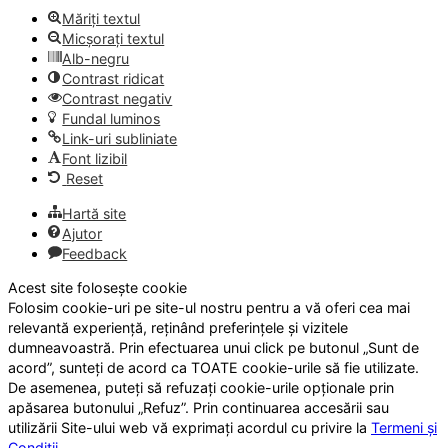
Măriți textul
Micșorați textul
Alb-negru
Contrast ridicat
Contrast negativ
Fundal luminos
Link-uri subliniate
Font lizibil
Reset
Hartă site
Ajutor
Feedback
Acest site folosește cookie
Folosim cookie-uri pe site-ul nostru pentru a vă oferi cea mai
relevantă experiență, reținând preferințele și vizitele
dumneavoastră. Prin efectuarea unui click pe butonul „Sunt de
acord”, sunteți de acord ca TOATE cookie-urile să fie utilizate.
De asemenea, puteți să refuzați cookie-urile opționale prin
apăsarea butonului „Refuz”. Prin continuarea accesării sau
utilizării Site-ului web vă exprimați acordul cu privire la
Termeni și
Condiții
.