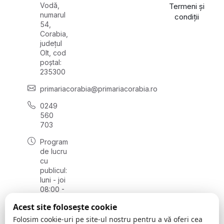
Vodă,
Termeni și
numarul
condiții
54,
Corabia,
județul
Olt, cod
poștal:
235300
primariacorabia@primariacorabia.ro
0249
560
703
Program
de lucru
cu
publicul:
luni - joi
08:00 -
16:30,
Acest site folosește cookie
vineri
8:00 -
Folosim cookie-uri pe site-ul nostru pentru a vă oferi cea