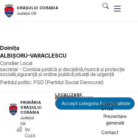
ORAȘULUI CORABIA
Județul
Olt
Doinița
ALBIȘORU-VARACLESCU
Consilier Local
secretar - Comisia juridică și disciplină,muncă și protecție
socială,siguranță și ordine publică,situații de urgență
Partidul politic:
PSD (Partidul Social Democrat)
LOCALIZARE
Acest conținut este blocat până când acceptați categoria corespunzătoare de cookie-uri.
PRIMĂRIA
Accept categoria Funcționalitate
LINKURI
ORAȘULUI
UTILE
CORABIA
Prezentare
Județul
generală
Olt
Str.
Contact
Cuza