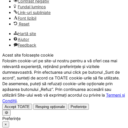
Contrast negativ
Fundal luminos
Link-uri subliniate
Font lizibil
Reset
Hartă site
Ajutor
Feedback
Acest site folosește cookie
Folosim cookie-uri pe site-ul nostru pentru a vă oferi cea mai
relevantă experiență, reținând preferințele și vizitele
dumneavoastră. Prin efectuarea unui click pe butonul „Sunt de
acord”, sunteți de acord ca TOATE cookie-urile să fie utilizate.
De asemenea, puteți să refuzați cookie-urile opționale prin
apăsarea butonului „Refuz”. Prin continuarea accesării sau
utilizării Site-ului web vă exprimați acordul cu privire la
Termeni și
Condiții
.
Accept TOATE
Resping opționale
Preferințe
🍪
Preferințe
×