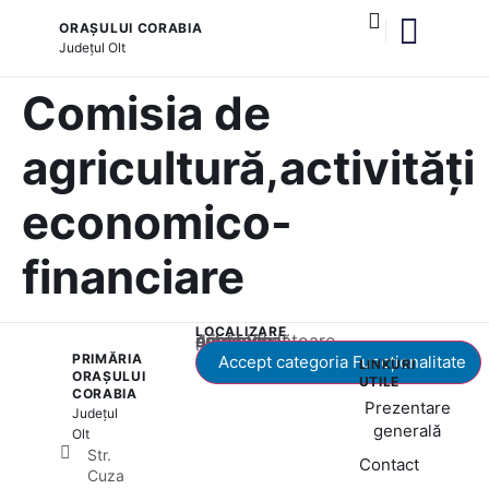
ORAȘULUI CORABIA
Județul
Olt
și serviciile publice
Comisia de
agricultură,activități
economico-
financiare
LOCALIZARE
Acest conținut este blocat până când acceptați categoria corespunzătoare de cookie-uri.
PRIMĂRIA
Accept categoria Funcționalitate
LINKURI
ORAȘULUI
UTILE
CORABIA
Prezentare
Județul
generală
Olt
Str.
Contact
Cuza