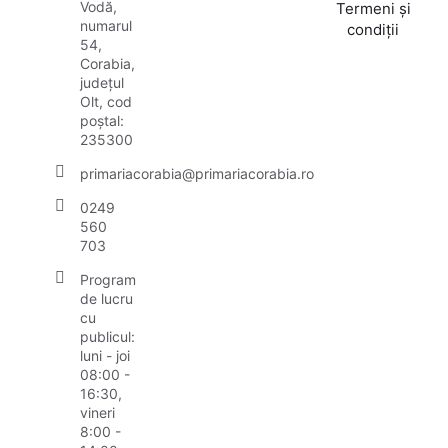
Vodă,
Termeni și
numarul
condiții
54,
Corabia,
județul
Olt, cod
poștal:
235300
primariacorabia@primariacorabia.ro
0249
560
703
Program
de lucru
cu
publicul:
luni - joi
08:00 -
16:30,
vineri
8:00 -