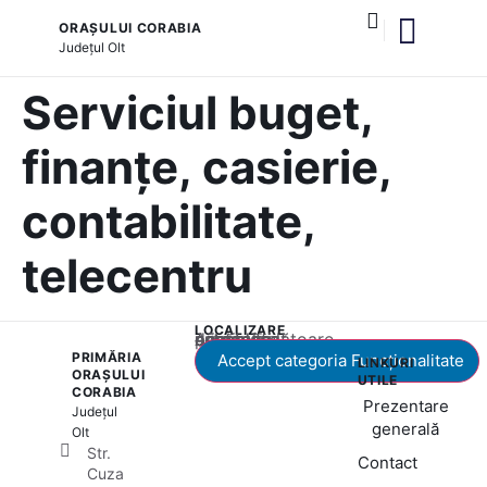
ORAȘULUI CORABIA
Județul
Olt
și serviciile publice
Serviciul buget,
finanțe, casierie,
contabilitate,
telecentru
LOCALIZARE
Acest conținut este blocat până când acceptați categoria corespunzătoare de cookie-uri.
PRIMĂRIA
Accept categoria Funcționalitate
LINKURI
ORAȘULUI
UTILE
CORABIA
Prezentare
Județul
generală
Olt
Str.
Contact
Cuza