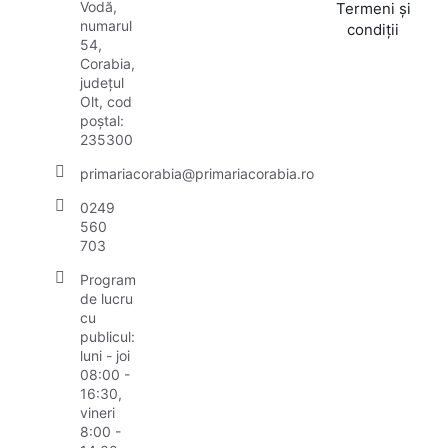
Vodă,
Termeni și
numarul
condiții
54,
Corabia,
județul
Olt, cod
poștal:
235300
primariacorabia@primariacorabia.ro
0249
560
703
Program
de lucru
cu
publicul:
luni - joi
08:00 -
16:30,
vineri
8:00 -