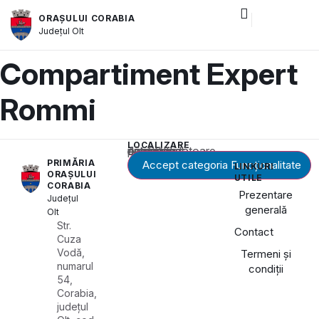
ORAȘULUI CORABIA
și serviciile publice
Județul
Olt
Compartiment Expert
Rommi
LOCALIZARE
Acest conținut este blocat până când acceptați categoria corespunzătoare de cookie-uri.
PRIMĂRIA
Accept categoria Funcționalitate
LINKURI
ORAȘULUI
UTILE
CORABIA
Prezentare
Județul
generală
Olt
Str.
Contact
Cuza
Vodă,
Termeni și
numarul
condiții
54,
Corabia,
județul