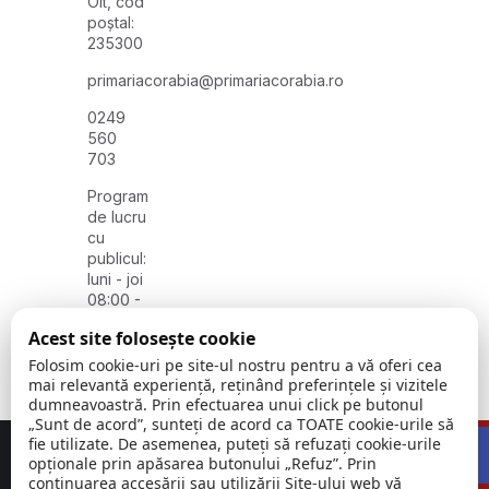
Olt, cod
poștal:
235300
primariacorabia@primariacorabia.ro
0249
560
703
Program
de lucru
cu
publicul:
luni - joi
08:00 -
16:30,
Acest site folosește cookie
vineri
8:00 -
Folosim cookie-uri pe site-ul nostru pentru a vă oferi cea
14:00
mai relevantă experiență, reținând preferințele și vizitele
dumneavoastră. Prin efectuarea unui click pe butonul
„Sunt de acord”, sunteți de acord ca TOATE cookie-urile să
Open 
fie utilizate. De asemenea, puteți să refuzați cookie-urile
Concept realizat de
Big Media Relații Publice SRL
opționale prin apăsarea butonului „Refuz”. Prin
continuarea accesării sau utilizării Site-ului web vă