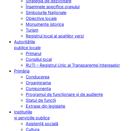
Strategia de dezvoltare
Însemnele specifice orașului
Simbolurile Naționale
Obiective locale
Monumente istorice
Turism
Registrul local al spațiilor verzi
Autoritățile
publice locale
Primarul
Consiliul local
RUTI – Registrul Unic al Transparenței Intereselor
Primăria
Conducerea
Organigrama
Componența
Programul de funcționare și de audiențe
Statul de funcții
Extrase din legislație
Instituțiile
și serviciile publice
Asistență socială
Cultura