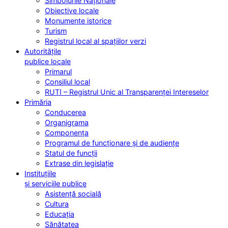
Simbolurile Naționale
Obiective locale
Monumente istorice
Turism
Registrul local al spațiilor verzi
Autoritățile
publice locale
Primarul
Consiliul local
RUTI – Registrul Unic al Transparenței Intereselor
Primăria
Conducerea
Organigrama
Componența
Programul de funcționare și de audiențe
Statul de funcții
Extrase din legislație
Instituțiile
și serviciile publice
Asistență socială
Cultura
Educația
Sănătatea