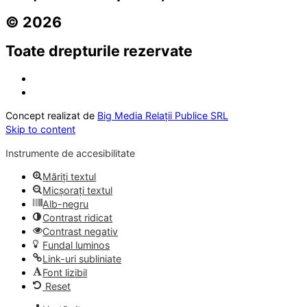
© 2026
Toate drepturile rezervate
Concept realizat de
Big Media Relații Publice SRL
Skip to content
Instrumente de accesibilitate
Măriți textul
Micșorați textul
Alb-negru
Contrast ridicat
Contrast negativ
Fundal luminos
Link-uri subliniate
Font lizibil
Reset