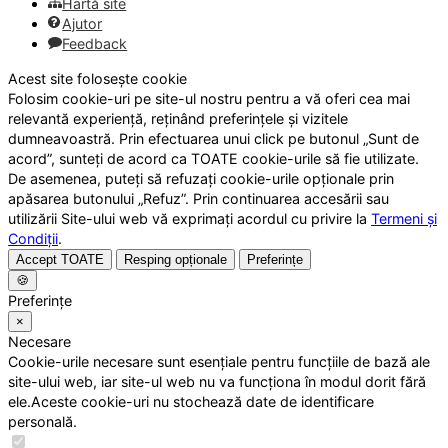
Hartă site
Ajutor
Feedback
Acest site folosește cookie
Folosim cookie-uri pe site-ul nostru pentru a vă oferi cea mai
relevantă experiență, reținând preferințele și vizitele
dumneavoastră. Prin efectuarea unui click pe butonul „Sunt de
acord”, sunteți de acord ca TOATE cookie-urile să fie utilizate.
De asemenea, puteți să refuzați cookie-urile opționale prin
apăsarea butonului „Refuz”. Prin continuarea accesării sau
utilizării Site-ului web vă exprimați acordul cu privire la
Termeni și
Condiții
.
Accept TOATE
Resping opționale
Preferințe
🍪
Preferințe
×
Necesare
Cookie-urile necesare sunt esențiale pentru funcțiile de bază ale
site-ului web, iar site-ul web nu va funcționa în modul dorit fără
ele.Aceste cookie-uri nu stochează date de identificare
personală.