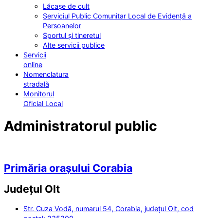
Lăcașe de cult
Serviciul Public Comunitar Local de Evidență a
Persoanelor
Sportul și tineretul
Alte servicii publice
Servicii
online
Nomenclatura
stradală
Monitorul
Oficial Local
Administratorul public
Primăria orașului Corabia
Județul
Olt
Str. Cuza Vodă, numarul 54, Corabia, județul Olt, cod