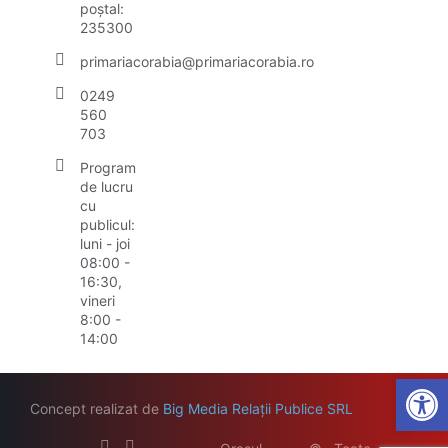
poștal:
235300
primariacorabia@primariacorabia.ro
0249
560
703
Program
de lucru
cu
publicul:
luni - joi
08:00 -
16:30,
vineri
8:00 -
14:00
Open
Concept realizat de
Big Media Relații Publice SRL