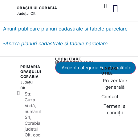
ORAȘULUI CORABIA
Județul
Olt
și serviciile publice
Anunt publicare planuri cadastrale si tabele parcelare
-Anexa planuri cadastrale si tabele parcelare
LOCALIZARE
Acest conținut este blocat până când acceptați categoria corespunzătoare de cookie-uri.
PRIMĂRIA
Accept categoria Funcționalitate
LINKURI
ORAȘULUI
UTILE
CORABIA
Prezentare
Județul
generală
Olt
Str.
Contact
Cuza
Vodă,
Termeni și
numarul
condiții
54,
Corabia,
județul
Olt, cod