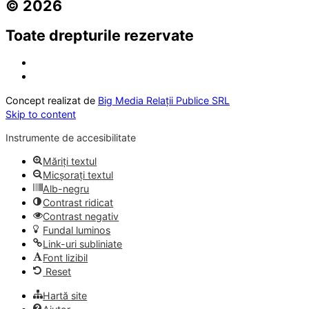
© 2026
Toate drepturile rezervate
Concept realizat de
Big Media Relații Publice SRL
Skip to content
Instrumente de accesibilitate
Măriți textul
Micșorați textul
Alb-negru
Contrast ridicat
Contrast negativ
Fundal luminos
Link-uri subliniate
Font lizibil
Reset
Hartă site