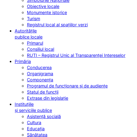
Simbolurile Naționale
Obiective locale
Monumente istorice
Turism
Registrul local al spațiilor verzi
Autoritățile
publice locale
Primarul
Consiliul local
RUTI – Registrul Unic al Transparenței Intereselor
Primăria
Conducerea
Organigrama
Componența
Programul de funcționare și de audiențe
Statul de funcții
Extrase din legislație
Instituțiile
și serviciile publice
Asistență socială
Cultura
Educația
Sănătatea