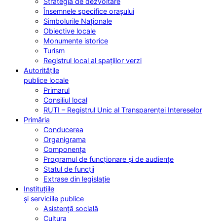
Strategia de dezvoltare
Însemnele specifice orașului
Simbolurile Naționale
Obiective locale
Monumente istorice
Turism
Registrul local al spațiilor verzi
Autoritățile
publice locale
Primarul
Consiliul local
RUTI – Registrul Unic al Transparenței Intereselor
Primăria
Conducerea
Organigrama
Componența
Programul de funcționare și de audiențe
Statul de funcții
Extrase din legislație
Instituțiile
și serviciile publice
Asistență socială
Cultura