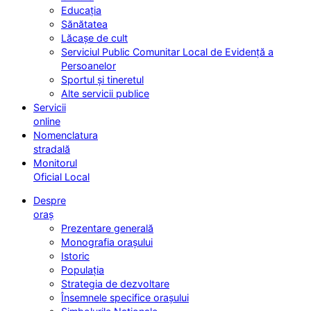
Educația
Sănătatea
Lăcașe de cult
Serviciul Public Comunitar Local de Evidență a
Persoanelor
Sportul și tineretul
Alte servicii publice
Servicii
online
Nomenclatura
stradală
Monitorul
Oficial Local
Despre
oraș
Prezentare generală
Monografia orașului
Istoric
Populația
Strategia de dezvoltare
Însemnele specifice orașului