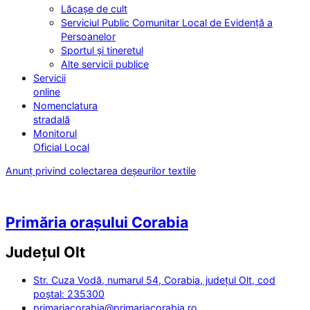
Lăcașe de cult
Serviciul Public Comunitar Local de Evidență a
Persoanelor
Sportul și tineretul
Alte servicii publice
Servicii
online
Nomenclatura
stradală
Monitorul
Oficial Local
Anunț privind colectarea deșeurilor textile
Primăria orașului Corabia
Județul
Olt
Str. Cuza Vodă, numarul 54, Corabia, județul Olt, cod
poștal: 235300
primariacorabia@primariacorabia.ro