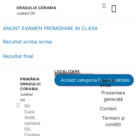
ORAȘULUI CORABIA
Județul
Olt
și serviciile publice
ANUNT EXAMEN PROMOVARE IN CLASA
Rezultat proba scrisa
Rezultat final
LOCALIZARE
Acest conținut este blocat până când acceptați categoria corespunzătoare de cookie-uri.
PRIMĂRIA
Accept categoria Funcționalitate
LINKURI
ORAȘULUI
UTILE
CORABIA
Prezentare
Județul
generală
Olt
Str.
Contact
Cuza
Vodă,
Termeni și
numarul
condiții
54,
Corabia,