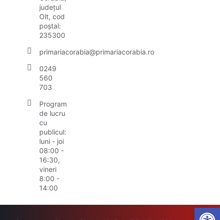
județul
Olt, cod
poștal:
235300
primariacorabia@primariacorabia.ro
0249
560
703
Program
de lucru
cu
publicul:
luni - joi
08:00 -
16:30,
vineri
8:00 -
14:00
Open