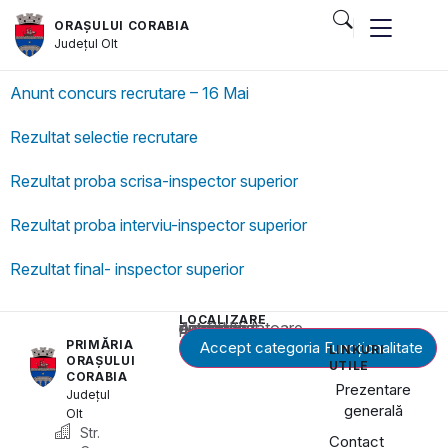
ORAȘULUI CORABIA
Județul
Olt
Anunt concurs recrutare – 16 Mai
Rezultat selectie recrutare
Rezultat proba scrisa-inspector superior
Rezultat proba interviu-inspector superior
Rezultat final- inspector superior
LOCALIZARE
Acest conținut este blocat până când acceptați categoria corespunzătoare de cookie-uri.
PRIMĂRIA
Accept categoria Funcționalitate
LINKURI
ORAȘULUI
UTILE
CORABIA
Prezentare
Județul
generală
Olt
Str.
Contact