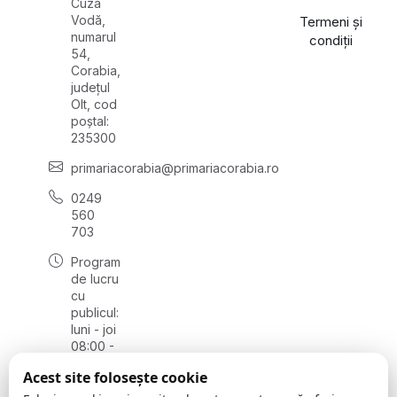
Cuza
Vodă,
Termeni și
numarul
condiții
54,
Corabia,
județul
Olt, cod
poștal:
235300
primariacorabia@primariacorabia.ro
0249
560
703
Program
de lucru
cu
publicul:
luni - joi
08:00 -
16:30,
Acest site folosește cookie
vineri
8:00 -